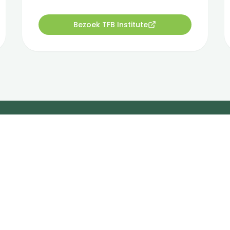
Bezoek TFB Institute
st kalmeren en het hart zic
al alles heel duidelijk worden