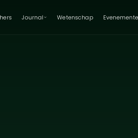
hers
Journal
Wetenschap
Evenement
g
RA™
Journal
Artikelen & reflecties
tens
er
Podcast
Luister op Spotify
s
s