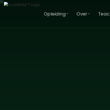
Opleiding
Over
Teac
EcoNIDRA™ Teacher Opleidin
Over EcoNID
(Online)
Over Kat Mer
EcoNIDRA™ In-Persoon Teach
Opleiding
Ons Team
Onze Trainer
Onze Partner
Contact