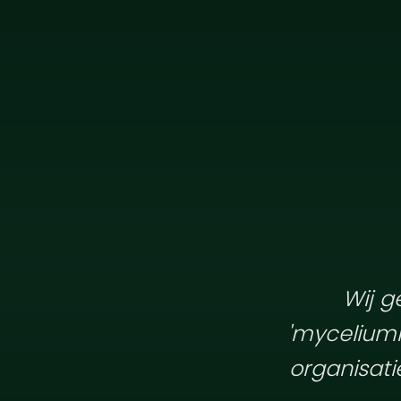
Wij g
'myceliumn
organisati