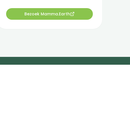
Bezoek Mamma.Earth
h openen. Dan
."