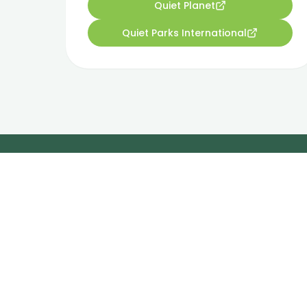
Quiet Planet
Quiet Parks International
"Laat de gee
z