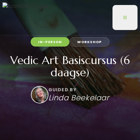
Toggl
IN-PERSON
WORKSHOP
Vedic Art Basiscursus (6
daagse)
GUIDED BY
Linda Beekelaar